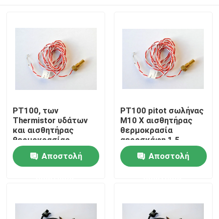
PT100, των
PT100 pitot σωλήνας
Thermistor υδάτων
M10 Χ αισθητήρας
και αισθητήρας
θερμοκρασία
θερμοκρασίας
αεροσκάφη 1.5
αεροσκάφη
Σπίτι
Αποστολή
Αποστολή
πετρελαίου Temp
9130A2-N
ερώτησης
ερώτησης
Προϊόντα
Περίπου εμείς