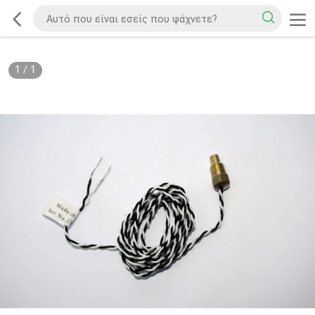
1
/
1