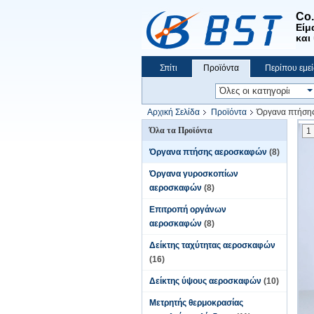
Co
Είμ
και
Σπίτι
Προϊόντα
Περίπου εμεί
Αρχική Σελίδα
Προϊόντα
Όργανα πτήση
Όλα τα Προϊόντα
1
Όργανα πτήσης αεροσκαφών
(8)
Όργανα γυροσκοπίων
αεροσκαφών
(8)
Επιτροπή οργάνων
αεροσκαφών
(8)
Δείκτης ταχύτητας αεροσκαφών
(16)
Δείκτης ύψους αεροσκαφών
(10)
Μετρητής θερμοκρασίας