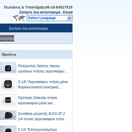
Πωλήσεις & Υποστήριξη
86-10-84927919
Ζητήστε ένα απόσπασμα
-
Email
Select Language
Ζητήστε ένα απόσπασμα
ναζήτηση
Προϊόντα
Πολλαπλός δείκτης πίεσης
οργάνων πτήσης αεροσκαφών
συνήθειας
3-1/8 "Αεροσκάφος πτήση μέσα
Replancement ηλεκτρικές
σειρά συντονιστή Guage BZW-
4β
Πρόταση Sideslip πτήση
αεροσκαφών μέσα και
ενεργοποίηση δείκτη
περιτύπωμα CHY-1
Συνήθεια μετρητής BJ10-2F 2
1/4 ίντσας αεροσκαφών πτήσης
επιταχυμέτρων οργάνων
2 1/4 "Επιταχυνσιόμετρο