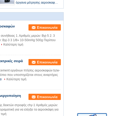
όργανα μέτρησης αεροσκαφών
πτήση μέσα τμήματα BJ10-2στ
ροσκαφών
Επικοινωνία
υνήθειας 1. Αριθμός μερών: Byj-5 2. 3
: Byj-3 3 1/8» 10-50inHg 500g Περίπου
Καλύτερη τιμή
κτρικές σειρά
Επικοινωνία
ancement οργάνων πτήσης αεροσκαφών bzw-
όπιο που υποστηρίζεται στους αναρτήρες
α
Καλύτερη τιμή
ενεργοποίηση
Επικοινωνία
ής δεικτών στροφής chy-1 Αριθμός μερών:
πειραματική για να ελέγξει τα αεροσκάφη για
 τιμή