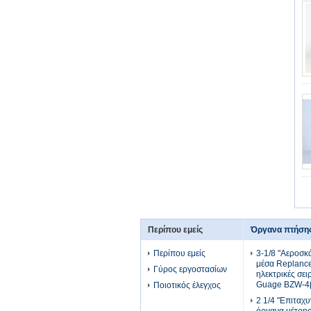
Περίπου εμείς
Όργανα πτήση
Περίπου εμείς
3-1/8 "Αεροσ
μέσα Replanc
Γύρος εργοστασίων
ηλεκτρικές σει
Guage BZW-4
Ποιοτικός έλεγχος
2 1/4 "Επιταχ