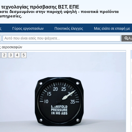
. τεχνολογίας πρόσβασης ΒΣΤ, ΕΠΕ
αστε
δεσμευμένοι στην παροχή υψηλή - ποιοτικά προϊόντα
 υπηρεσίες
.
ς
Γύρος εργοστασίων
Ποιοτικός έλεγχος
Μας ελάτε σε επαφή με
Α
ς αεροσκαφών
2
3
4
5