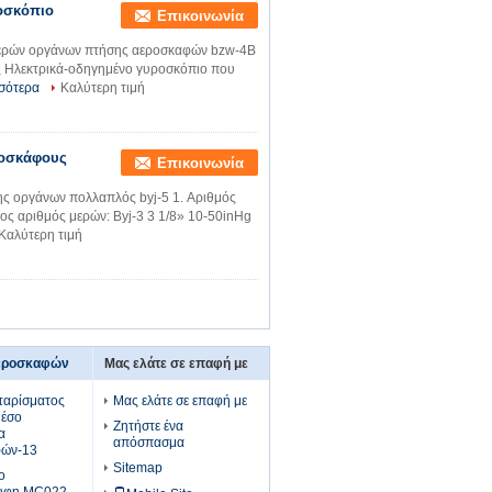
οσκόπιο
Επικοινωνία
μερών οργάνων πτήσης αεροσκαφών bzw-4B
ς Ηλεκτρικά-οδηγημένο γυροσκόπιο που
σότερα
Καλύτερη τιμή
ροσκάφους
Επικοινωνία
ης οργάνων πολλαπλός byj-5 1. Αριθμός
λος αριθμός μερών: Byj-3 3 1/8» 10-50inHg
Καλύτερη τιμή
αεροσκαφών
Μας ελάτε σε επαφή με
ταρίσματος
Μας ελάτε σε επαφή με
μέσο
Ζητήστε ένα
α
απόσπασμα
φών-13
Sitemap
ο