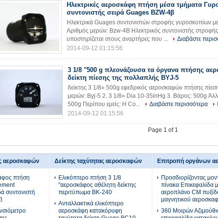
Ηλεκτρικές αεροσκάφη πτήση μέσα τμήματα Γυρ
συντονιστής σειρά Guages BZW-4β
Ηλεκτρικά Guages συντονιστών στροφής γυροσκοπίων 
Αριθμός μερών: Bzw-4B Ηλεκτρικός συντονιστής στροφή
υποστηρίζεται στους αναρτήρες που ...
Διαβάστε περισ
2014-09-12 01:15:56
3 1/8 "500 g πλεονάζουσα τα όργανα πτήσης αε
δείκτη πίεσης της πολλαπλής BYJ-5
δείκτης 3 1/8» 500g εφεδρικός αεροσκαφών πτήσης πίεσ
μερών: Byj-5 2. 3 1/8» Dia 10-35inHg 3. Βάρος: 500g Άλ
500g Περίπου εμείς: Η Co...
Διαβάστε περισσότερα
2014-09-12 01:15:56
Page 1 of 1
ς αεροσκαφών
Δείκτης ταχύτητας αεροσκαφών
Επιτροπή οργάνων 
κάφος πτήση
Ελικόπτερο πτήση 3 1/8
Προσδιορίζοντας μον
ement
"αεροσκάφος αθέλητη δείκτης
πίνακα Επικεφαλίδα 
ρά συντονιστή
περιτύπωμα BK-240
αεροπλάνο CM πυξίδ
β
μαγνητικού αεροσκα
Ανταλλακτικά ελικόπτερο
υνσιόμετρο
αεροσκάφη κατακόρυφη
360 Μοιρών Αζιμούθι