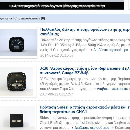
3-1/8 "Αεροσκάφος πτήση μέσα Replancement ηλεκτρικές σειρά συντονιστή Guage BZW-4β
Πολλαπλός δείκτης πίεσης οργάνων πτήσης αεροσκαφών συνήθειας
Συνήθεια μετρητής BJ10-2F 2 1/4 ίντσας αεροσκαφών πτήσης επιταχυμέτρων οργάνων
Πρόταση Sideslip πτήση αεροσκαφών μέσα και ενεργοποίηση δείκτη περιτύπωμα CHY-1
2 1/4 "Επιταχυνσιόμετρο όργανα μέτρησης αεροσκαφών πτήση μέσα τμήματα BJ10-2στ
γανα πτήσης αεροσκαφών
(8)
Πολλαπλός δείκτης πίεσης οργάνων πτήσης αε
συνήθειας
Πολλαπλός δείκτης πίεσης οργάνων πτήσης αεροσκαφών σ
1/8» Dia 10-35inHg 3. Βάρος: 500g Άλλος αριθμός μερών
εμείς: Η Co. τεχνολογίας πρό...
Διαβάστε περισσότερα
2014-09-12 01:15:57
3-1/8 "Αεροσκάφος πτήση μέσα Replancement ηλε
συντονιστή Guage BZW-4β
31/8» ηλεκτρικός μετρητής συντονιστών στροφής Repl
4B Αριθμός μερών: Bzw-4B Ηλεκτρικά-οδηγημένο γυροσκ
που κλίνουν Σειρά λειτουργίας: ...
Διαβάστε περισσότερ
2014-09-12 01:15:57
Πρόταση Sideslip πτήση αεροσκαφών μέσα και 
δείκτη περιτύπωμα CHY-1
Sideslip οργάνων πτήσης αεροσκαφών κίνηση και μετρητ
Chy-1 Επίδειξη της aircraft sideslip κίνησης και βοήθεια 
να κάνει μια στρο...
Διαβάστε περισσότερα
Καλύτερη