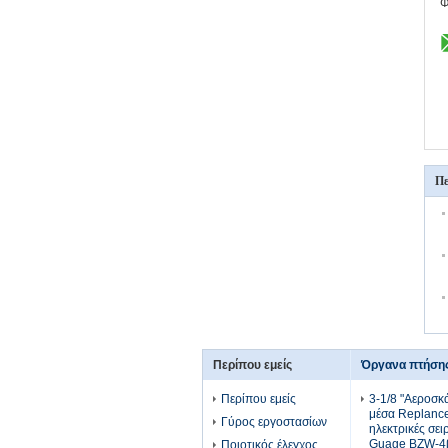
Φ
Πε
Περίπου εμείς
Όργανα πτήση
Περίπου εμείς
3-1/8 "Αεροσ
μέσα Replanc
Γύρος εργοστασίων
ηλεκτρικές σει
Guage BZW-4
Ποιοτικός έλεγχος