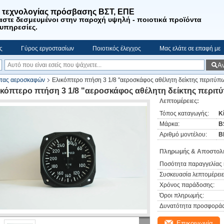
. τεχνολογίας πρόσβασης ΒΣΤ, ΕΠΕ
αστε
δεσμευμένοι στην παροχή υψηλή - ποιοτικά προϊόντα
 υπηρεσίες
.
ς
Γύρος εργοστασίων
Ποιοτικός έλεγχος
Μας ελάτε σε επαφή με
Α
ητας αεροσκαφών
Ελικόπτερο πτήση 3 1/8 "αεροσκάφος αθέλητη δείκτης περιτύ
ικόπτερο πτήση 3 1/8 "αεροσκάφος αθέλητη δείκτης περι
Λεπτομέρειες:
Τόπος καταγωγής:
Κ
Μάρκα:
B
Αριθμό μοντέλου:
B
Πληρωμής & Αποστολή
Ποσότητα παραγγελίας 
Συσκευασία λεπτομέρειε
Χρόνος παράδοσης:
Όροι πληρωμής:
Δυνατότητα προσφοράς
Επικοινωνία