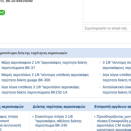
αξ:
86-10-84935040
ρισσότεροι Δείκτης ταχύτητας αεροσκαφών
Μέρη αεροσκαφών 2 1/4 "αεροσκάφος ταχύτητα δείκτη
3 1/8 "σύντομη π
περιτυπώματα BK-37
αεροσκάφους περ
Μικρές αεροπλάνο 3 1/8 "σύντομη υπόθεση αεροσκάφη
λίγα λόγια υπόθε
ταχύτητα δείκτη guage BK-300
ταχύτητα δείκτη 
λίγα λόγια υπόθεση 3 1/8 "αεροπλάνο αεροσκάφη
Ανταλλακτικά ελ
ταχύτητα δείκτη περιτυπώματα BK150-1A
ταχύτητα δείκτη
ς αεροσκαφών
Δείκτης ταχύτητας αεροσκαφών
Επιτροπή οργάνων 
κάφος πτήση
Ελικόπτερο πτήση 3 1/8
Προσδιορίζοντας μον
ement
"αεροσκάφος αθέλητη δείκτης
πίνακα Επικεφαλίδα 
ρά συντονιστή
περιτύπωμα BK-240
αεροπλάνο CM πυξίδ
β
μαγνητικού αεροσκα