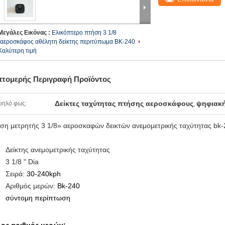
Μεγάλες Εικόνας :
Ελικόπτερο πτήση 3 1/8
"αεροσκάφος αθέλητη δείκτης περιτύπωμα BK-240
Καλύτερη τιμή
πτομερής Περιγραφή Προϊόντος
Δείκτες ταχύτητας πτήσης αεροσκάφους
ψηφιακή
ψηλό φως:
,
ση μετρητής 3 1/8» αεροσκαφών δεικτών ανεμομετρικής ταχύτητας bk-
Δείκτης ανεμομετρικής ταχύτητας
3 1/8 " Dia
Σειρά:
30-240kph
Αριθμός μερών:
Bk-240
σύντομη περίπτωση