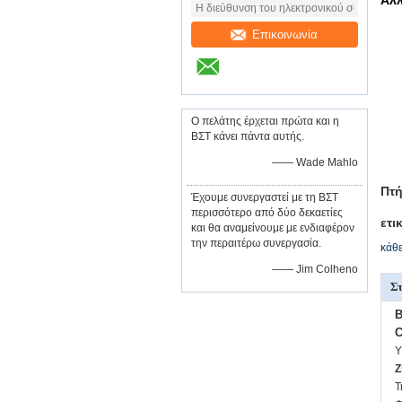
Άλλ
Επικοινωνία
Ο πελάτης έρχεται πρώτα και η
ΒΣΤ κάνει πάντα αυτής.
—— Wade Mahlo
Πτή
Έχουμε συνεργαστεί με τη ΒΣΤ
περισσότερο από δύο δεκαετίες
ετι
και θα αναμείνουμε με ενδιαφέρον
την περαιτέρω συνεργασία.
κάθε
—— Jim Colheno
Στ
B
C
Υ
Z
Τ