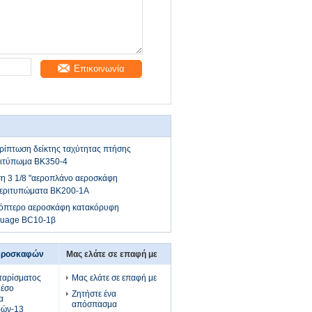
Επικοινωνία
ερίπτωση δείκτης ταχύτητας πτήσης
ιτύπωμα BK350-4
ση 3 1/8 "αεροπλάνο αεροσκάφη
περιτυπώματα BK200-1A
ικόπτερο αεροσκάφη κατακόρυφη
 Guage BC10-1β
αεροσκαφών
Μας ελάτε σε επαφή με
ταρίσματος
Μας ελάτε σε επαφή με
μέσο
Ζητήστε ένα
α
απόσπασμα
φών-13