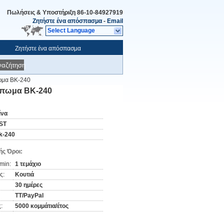
Πωλήσεις & Υποστήριξη
86-10-84927919
Ζητήστε ένα απόσπασμα
-
Email
Select Language
Ζητήστε ένα απόσπασμα
ναζήτηση
πωμα BK-240
τύπωμα BK-240
ίνα
ST
k-240
ς Όροι:
min:
1 τεμάχιο
ς:
Κουτιά
30 ημέρες
TT/PayPal
:
5000 κομμάτια/έτος