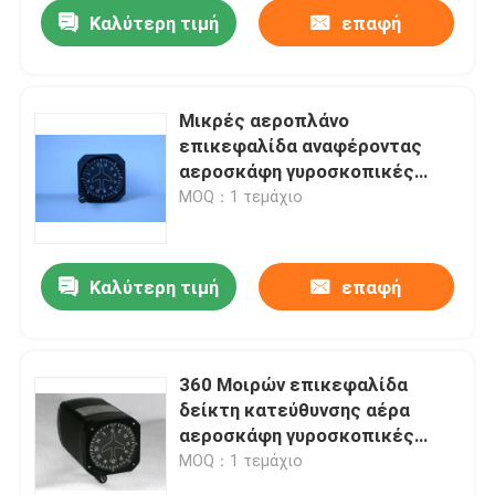
Καλύτερη τιμή
επαφή
Μικρές αεροπλάνο
επικεφαλίδα αναφέροντας
αεροσκάφη γυροσκοπικές
μέσων / περιτύπωμα GD031
MOQ：1 τεμάχιο
Καλύτερη τιμή
επαφή
Σπίτι
360 Μοιρών επικεφαλίδα
δείκτη κατεύθυνσης αέρα
Σχετικά με εμάς
αεροσκάφη γυροσκοπικές
μέσων GD031
MOQ：1 τεμάχιο
Επαφές