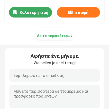
Καλύτερη τιμή
επαφή
Προϊόντα
Όργανα πτήσης αεροσκαφών
Δείτε περισσότερων
Όργανα γυροσκοπίων αεροσκαφών
Αφήστε ένα μήνυμα
Επιτροπή οργάνων αεροσκαφών
We bellen je snel terug!
Δείκτης ταχύτητας αεροσκαφών
Δείκτης ύψους αεροσκαφών
Μετρητής θερμοκρασίας κεφαλιών κυλίνδρων