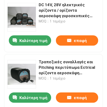
DC 14V, 28V ηλεκτρικές
ορίζοντα / ορίζοντα
αεροσκάφη γυροσκοπικές
μέσων GD031
MOQ：1 τεμάχιο
Καλύτερη τιμή
επαφή
Τραπεζικές συναλλαγές και
Pitching περιτύπωμα Ectrical
ορίζοντα αεροσκάφη
γυροσκοπικές μέσων GH025
MOQ：1 τεμάχιο
Καλύτερη τιμή
επαφή