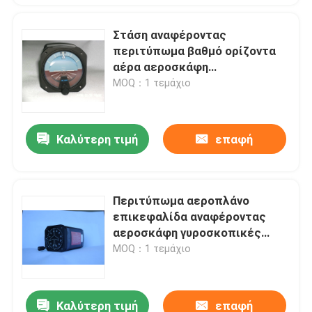
Στάση αναφέροντας
περιτύπωμα βαθμό ορίζοντα
αέρα αεροσκάφη
γυροσκοπικές μέσων GH030
MOQ：1 τεμάχιο
Καλύτερη τιμή
επαφή
Περιτύπωμα αεροπλάνο
επικεφαλίδα αναφέροντας
αεροσκάφη γυροσκοπικές
μέσων GD031
MOQ：1 τεμάχιο
Καλύτερη τιμή
επαφή