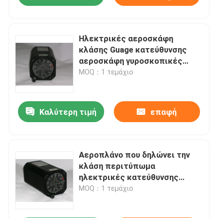
Ηλεκτρικές αεροσκάφη
κλάσης Guage κατεύθυνσης
αεροσκάφη γυροσκοπικές
μέσων GD023
MOQ：1 τεμάχιο
Καλύτερη τιμή
επαφή
Αεροπλάνο που δηλώνει την
κλάση περιτύπωμα
ηλεκτρικές κατεύθυνσης
αεροσκάφη γυροσκοπικές
MOQ：1 τεμάχιο
μέσων GD023