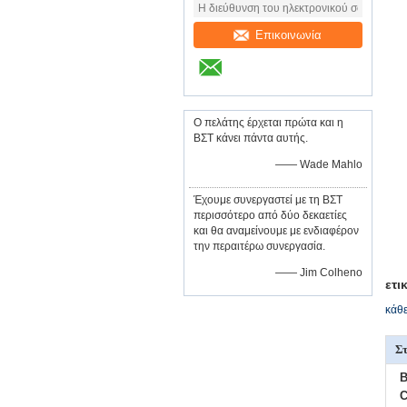
Επικοινωνία
Ο πελάτης έρχεται πρώτα και η
ΒΣΤ κάνει πάντα αυτής.
—— Wade Mahlo
Έχουμε συνεργαστεί με τη ΒΣΤ
περισσότερο από δύο δεκαετίες
και θα αναμείνουμε με ενδιαφέρον
την περαιτέρω συνεργασία.
—— Jim Colheno
ετι
κάθε
Στ
B
C