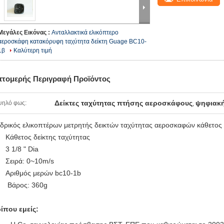
Μεγάλες Εικόνας :
Ανταλλακτικά ελικόπτερο
αεροσκάφη κατακόρυφη ταχύτητα δείκτη Guage BC10-
1β
Καλύτερη τιμή
πτομερής Περιγραφή Προϊόντος
Δείκτες ταχύτητας πτήσης αεροσκάφους
ψηφιακή
ψηλό φως:
,
δρικός ελικοπτέρων μετρητής δεικτών ταχύτητας αεροσκαφών κάθετος
Κάθετος δείκτης ταχύτητας
3 1/8 " Dia
Σειρά:
0~10m/s
Αριθμός μερών bc10-
1b
Βάρος:
360g
ίπου εμείς: