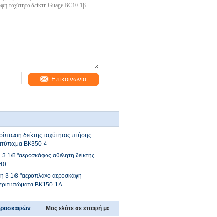
Επικοινωνία
ερίπτωση δείκτης ταχύτητας πτήσης
ιτύπωμα BK350-4
 3 1/8 "αεροσκάφος αθέλητη δείκτης
40
ση 3 1/8 "αεροπλάνο αεροσκάφη
περιτυπώματα BK150-1A
αεροσκαφών
Μας ελάτε σε επαφή με