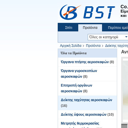
Co
Είμ
και
Σπίτι
Προϊόντα
Περίπου εμεί
Αρχική Σελίδα
Προϊόντα
Δείκτης ταχύτ
Αν
Όλα τα Προϊόντα
Όργανα πτήσης αεροσκαφών
(8)
Όργανα γυροσκοπίων
αεροσκαφών
(8)
Επιτροπή οργάνων
αεροσκαφών
(8)
Δείκτης ταχύτητας αεροσκαφών
(16)
Δείκτης ύψους αεροσκαφών
(10)
Μετρητής θερμοκρασίας