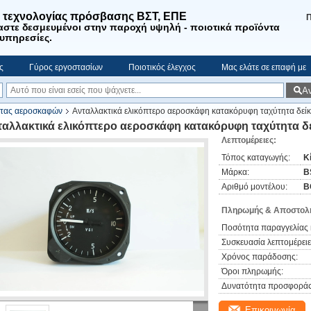
. τεχνολογίας πρόσβασης ΒΣΤ, ΕΠΕ
Π
αστε
δεσμευμένοι στην παροχή υψηλή - ποιοτικά προϊόντα
 υπηρεσίες
.
ς
Γύρος εργοστασίων
Ποιοτικός έλεγχος
Μας ελάτε σε επαφή με
Α
ητας αεροσκαφών
Ανταλλακτικά ελικόπτερο αεροσκάφη κατακόρυφη ταχύτητα δε
ταλλακτικά ελικόπτερο αεροσκάφη κατακόρυφη ταχύτητα δ
Λεπτομέρειες:
Τόπος καταγωγής:
Κ
Μάρκα:
B
Αριθμό μοντέλου:
B
Πληρωμής & Αποστολή
Ποσότητα παραγγελίας 
Συσκευασία λεπτομέρειε
Χρόνος παράδοσης:
Όροι πληρωμής:
Δυνατότητα προσφοράς
Επικοινωνία