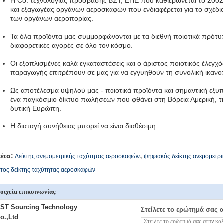
Η Co. τεχνολογίας πρόσβασης ΒΣΤ, ΕΠΕ που καθιερώνεται το 2002 
και εξαγωγέας οργάνων αεροσκαφών που ενδιαφέρεται για το σχέδι
των οργάνων αεροπορίας.
Τα όλα προϊόντα μας συμμορφώνονται με τα διεθνή ποιοτικά πρότυπ
διαφορετικές αγορές σε όλο τον κόσμο.
Οι εξοπλισμένες καλά εγκαταστάσεις και ο άριστος ποιοτικός έλεγχό
παραγωγής επιτρέπουν σε μας για να εγγυηθούν τη συνολική ικαν
Ως αποτέλεσμα υψηλού μας - ποιοτικά προϊόντα και σημαντική εξυ
ένα παγκόσμιο δίκτυο πωλήσεων που φθάνει στη Βόρεια Αμερική, τη 
δυτική Ευρώπη.
Η διαταγή συνήθειας μπορεί να είναι διαθέσιμη.
,
κέτα:
Δείκτης ανεμομετρικής ταχύτητας αεροσκαφών
ψηφιακός δείκτης ανεμομετρι
τος δείκτης ταχύτητας αεροσκαφών
οιχεία επικοινωνίας
ST Sourcing Technology
Στείλετε το ερώτημά σας 
o.,Ltd