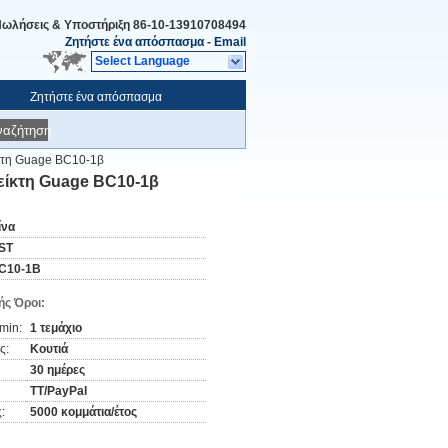
ωλήσεις & Υποστήριξη
86-10-13910708494
Ζητήστε ένα απόσπασμα
-
Email
Select Language
Ζητήστε ένα απόσπασμα
ναζήτηση
ίκτη Guage BC10-1β
είκτη Guage BC10-1β
ίνα
ST
C10-1Β
ς Όροι:
min:
1 τεμάχιο
ς:
Κουτιά
30 ημέρες
TT/PayPal
:
5000 κομμάτια/έτος