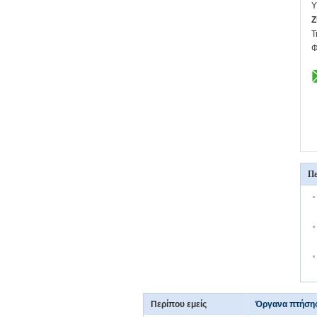
Υ
Z
Τ
Φ
Πε
Περίπου εμείς
Όργανα πτήση