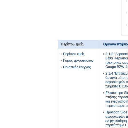
Περίπου εμείς
Όργανα πτήση
Περίπου εμείς
3-1/8 "Αεροσ
μέσα Replanc
Γύρος εργοστασίων
ηλεκτρικές σει
Guage BZW-4
Ποιοτικός έλεγχος
2 1/4 "Επιταχ
όργανα μέτρη
αεροσκαφών π
τμήματα BJ10
Ελικόπτερο Si
πτήσης αεροσ
και ενεργοποί
περιτυπώματα
Πρόταση Sides
αεροσκαφών μ
ενεργοποίηση 
περιτύπωμα C