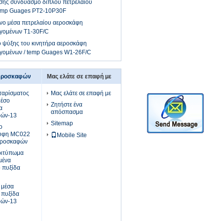
ίεσης συνδυασμό διπλού πετρελαίου
emp Guages PT2-10P30F
νο μέσα πετρελαίου αεροσκάφη
αγομένων Τ1-30F/C
ό ψύξης του κινητήρα αεροσκάφη
αγομένων / temp Guages W1-26F/C
αεροσκαφών
Μας ελάτε σε επαφή με
ταρίσματος
Μας ελάτε σε επαφή με
μέσο
Ζητήστε ένα
α
απόσπασμα
φών-13
Sitemap
ο
ρυφη MC022
Mobile Site
αεροσκαφών
ριτύπωμα
μένα
 πυξίδα
 μέσα
 πυξίδα
φών-13