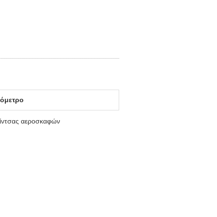
όμετρο
 ίντσας αεροσκαφών