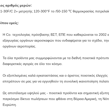
ος αριθμός μερών:
1-30F/C 2» μετρητής 120-300°F το /50-150 ℃ θερμοκρασίας πετρελαί
ίπου εμείς:
Η Co. τεχνολογίας πρόσβασης ΒΣΤ, ΕΠΕ που καθιερώνεται το 2002 εί
εξαγωγέας οργάνων αεροσκαφών που ενδιαφέρεται για το σχέδιο, τη
οργάνων αεροπορίας.
Τα όλα προϊόντα μας συμμορφώνονται με τα διεθνή ποιοτικά πρότυπα 
διαφορετικές αγορές σε όλο τον κόσμο.
Οι εξοπλισμένες καλά εγκαταστάσεις και ο άριστος ποιοτικός έλεγχό
επιτρέπουν σε μας για να εγγυηθούν τη συνολική ικανοποίηση πελατ
Ως αποτέλεσμα υψηλού μας - ποιοτικά προϊόντα και σημαντική εξυπη
παγκόσμιο δίκτυο πωλήσεων που φθάνει στη Βόρεια Αμερική, τη Νότια
Ευρώπη.