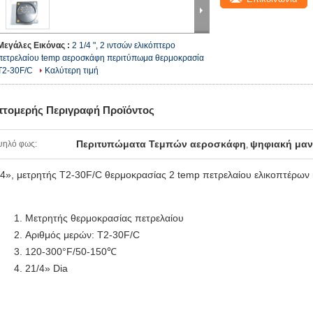
Μεγάλες Εικόνας :
2 1/4 ", 2 ιντσών ελικόπτερο
πετρελαίου temp αεροσκάφη περιτύπωμα θερμοκρασία
T2-30F/C
Καλύτερη τιμή
πτομερής Περιγραφή Προϊόντος
Περιτυπώματα Τεμπών αεροσκάφη
ψηφιακή μαν
ψηλό φως:
,
/4», μετρητής T2-30F/C θερμοκρασίας 2 temp πετρελαίου ελικοπτέρων
Μετρητής θερμοκρασίας πετρελαίου
Αριθμός μερών: T2-30F/C
120-300°F/50-150℃
21/4» Dia