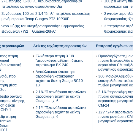
2» μετρητής T1-30F/C θερμοκρασίας αεροσκαφών
100 psi δείκτη π
πετρελαίου οργάνων αεροπλάνων Dia
αεροσκάφη και T
Συνδυασμός 100 psi 2 1/4 "διπλή πετρέλαιο αεροσκάφη
2 ιντσών αεροπλά
μανόμετρο και Temp Guages PT2-10P30F
θερμοκρασίας εξ
νερό ψύξης του κινητήρα αεροσκάφη θερμοκρασίας
2 "τετράγωνο νερ
εξαγομένων / W2 = Guages-26F/C
θερμοκρασίας εξ
ς αεροσκαφών
Δείκτης ταχύτητας αεροσκαφών
Επιτροπή οργάνων 
κάφος πτήση
Ελικόπτερο πτήση 3 1/8
Προσδιορίζοντας μον
ement
"αεροσκάφος αθέλητη δείκτης
πίνακα Επικεφαλίδα 
ρά συντονιστή
περιτύπωμα BK-240
αεροπλάνο CM πυξίδ
β
μαγνητικού αεροσκα
Ανταλλακτικά ελικόπτερο
υνσιόμετρο
αεροσκάφη κατακόρυφη
360 Μοιρών Αζιμούθι
σης
ταχύτητα δείκτη Guage BC10-
επικεφαλίδα κατακό
τήση μέσα
1β
πυξίδα μαγνητικού 
-2στ
2 1/4 "Πλεονάζουσα αεροπλάνο
2-1/4 "αεροσκάφη πε
deslip όργανα
αεροσκάφη ταχύτητα δείκτη
πίνακα συναρμολογη
κάφους κίνησης
Guages π.χ.-6
αεροσκάφη μαγνητικό
ηση δείκτη
CM-24
2 1/4 "Πλεονάζουσα αεροπλάνο
 CHY-1
αεροσκάφη ταχύτητα δείκτη
12V / 24V αεροπλάνο
lip πτήση
Guages π.χ.-6
πίνακα μοντάρετε CM
έσα και
μαγνητικού αεροσκα
δείκτη
HY-1