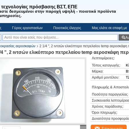
. τεχνολογίας πρόσβασης ΒΣΤ, ΕΠΕ
αστε
δεσμευμένοι στην παροχή υψηλή - ποιοτικά προϊόντα
 υπηρεσίες
.
ς
Γύρος εργοστασίων
Ποιοτικός έλεγχος
Μας ελάτε σε επαφή με
Α
μοκρασίας αεροσκαφών
2 1/4 ", 2 ιντσών ελικόπτερο πετρελαίου temp αεροσκάφ
1/4 ", 2 ιντσών ελικόπτερο πετρελαίου temp αεροσκάφη π
Λεπτομέρειες:
Τόπος καταγωγής:
Κ
Μάρκα:
B
Αριθμό μοντέλου:
T
Πληρωμής & Αποστολή
Ποσότητα παραγγελίας 
Συσκευασία λεπτομέρειε
Χρόνος παράδοσης:
Όροι πληρωμής:
Δυνατότητα προσφοράς
Επικοινωνία