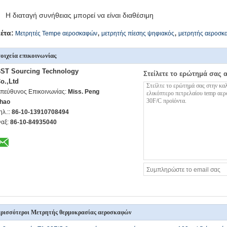
Η διαταγή συνήθειας μπορεί να είναι διαθέσιμη
,
,
κέτα:
Μετρητές Tempe αεροσκαφών
μετρητής πίεσης ψηφιακός
μετρητής αεροσ
οιχεία επικοινωνίας
ST Sourcing Technology
Στείλετε το ερώτημά σας 
o.,Ltd
πεύθυνος Επικοινωνίας:
Miss. Peng
hao
ηλ.::
86-10-13910708494
αξ:
86-10-84935040
ρισσότεροι Μετρητής θερμοκρασίας αεροσκαφών