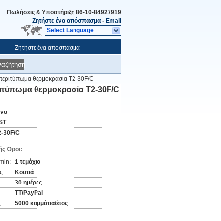
Πωλήσεις & Υποστήριξη
86-10-84927919
Ζητήστε ένα απόσπασμα
-
Email
Select Language
Ζητήστε ένα απόσπασμα
ναζήτηση
η περιτύπωμα θερμοκρασία T2-30F/C
εριτύπωμα θερμοκρασία T2-30F/C
ίνα
ST
2-30F/C
ς Όροι:
min:
1 τεμάχιο
ς:
Κουτιά
30 ημέρες
TT/PayPal
:
5000 κομμάτια/έτος