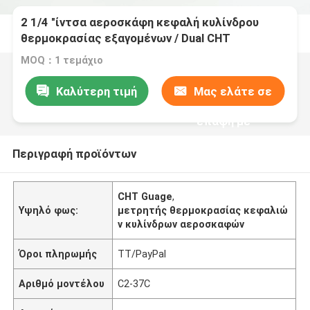
2 1/4 "ίντσα αεροσκάφη κεφαλή κυλίνδρου
θερμοκρασίας εξαγομένων / Dual CHT
GuagesC2-37 C
MOQ：1 τεμάχιο
Καλύτερη τιμή
Μας ελάτε σε
επαφή με
Περιγραφή προϊόντων
CHT Guage
,
Υψηλό φως:
μετρητής θερμοκρασίας κεφαλιώ
ν κυλίνδρων αεροσκαφών
Όροι πληρωμής
TT/PayPal
Αριθμό μοντέλου
C2-37C