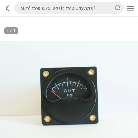
1
/
1