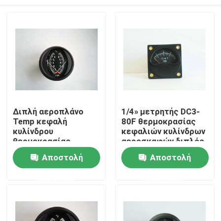
Διπλή αεροπλάνο
1/4» μετρητής DC3-
Temp κεφαλή
80F θερμοκρασίας
κυλίνδρου
κεφαλιών κυλίνδρων
θερμοκρασίας
αεροσκαφών διπλός
εξαγομένων DC1-70F
CHT
Σπίτι
Αποστολή
Αποστολή
(2 ίντσες)
ερώτησης
ερώτησης
Προϊόντα
Περίπου εμείς