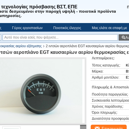
. τεχνολογίας πρόσβασης ΒΣΤ, ΕΠΕ
Π
αστε
δεσμευμένοι στην παροχή υψηλή - ποιοτικά προϊόντα
 υπηρεσίες
.
ς
Γύρος εργοστασίων
Ποιοτικός έλεγχος
Μας ελάτε σε επαφή με
Α
οκρασίας αερίου εξάτμισης
2 ιντσών αεροπλάνο EGT καυσαερίων αερίου θερμοκ
ιντσών αεροπλάνο EGT καυσαερίων αερίου θερμοκρασίας ε
Λεπτομέρειες:
Τόπος καταγωγής:
Κ
Μάρκα:
B
Αριθμό μοντέλου:
E
Πληρωμής & Αποστολή
Ποσότητα παραγγελίας 
Συσκευασία λεπτομέρειε
Χρόνος παράδοσης:
Όροι πληρωμής:
Δυνατότητα προσφοράς
Επικοινωνία