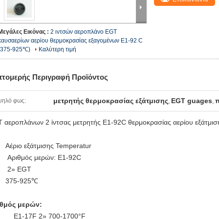
Μεγάλες Εικόνας :
2 ιντσών αεροπλάνο EGT
καυσαερίων αερίου θερμοκρασίας εξαγομένων E1-92 C
(375-925℃)
Καλύτερη τιμή
πτομερής Περιγραφή Προϊόντος
μετρητής θερμοκρασίας εξάτμισης
EGT guages
π
ψηλό φως:
,
,
 αεροπλάνων 2 ίντσας μετρητής E1-92C θερμοκρασίας αερίου εξάτμισ
Αέριο εξάτμισης Temperatur
Αριθμός μερών: E1-92C
2»
EGT
375-925℃
θμός μερών:
E1-17F 2» 700-1700°F