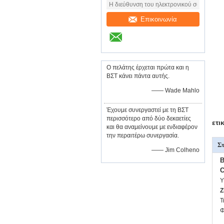
Επικοινωνία
Ο πελάτης έρχεται πρώτα και η
ΒΣΤ κάνει πάντα αυτής.
—— Wade Mahlo
Έχουμε συνεργαστεί με τη ΒΣΤ
περισσότερο από δύο δεκαετίες
ετι
και θα αναμείνουμε με ενδιαφέρον
την περαιτέρω συνεργασία.
Στ
—— Jim Colheno
B
C
Υ
Z
Τ
Φ