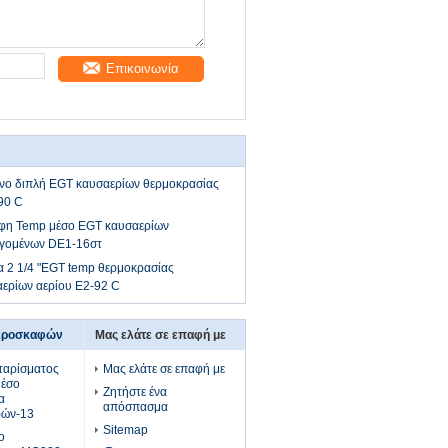
Επικοινωνία
νο διπλή EGT καυσαερίων θερμοκρασίας
90 C
άφη Temp μέσο EGT καυσαερίων
αγομένων DE1-16στ
σα 2 1/4 "EGT temp θερμοκρασίας
ερίων αερίου E2-92 C
αεροσκαφών
Μας ελάτε σε επαφή με
ταρίσματος
Μας ελάτε σε επαφή με
μέσο
Ζητήστε ένα
α
απόσπασμα
φών-13
Sitemap
ο