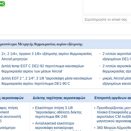
ρισσότεροι Μετρητής θερμοκρασίας αερίου εξάτμισης
2», 2 1/4», όργανο 3 1/8» εξάτμισης αερίου θερμοκρασίας
2 ιντσών αεροπλά
Aircraf μετρητών
εξαγομένων DE1-
Διπλή temp EGT C DE2-92 περιτύπωμα καυσαερίων
2 ιντσών αεροσκ
θερμοκρασία αερίου των μέσων Aircraf
θερμοκρασίας εξ
Διπλή EGT 2 ", 2 1/4", 3 1/8 "αεροσκάφη μέσα καυσαερίων
μικρές Aircraf μέ
θερμοκρασία αερίου περιτύπωμα DE1-90 C
εξαγομένων καυσα
ς αεροσκαφών
Δείκτης ταχύτητας αεροσκαφών
Επιτροπή οργάνων 
κάφος πτήση
Ελικόπτερο πτήση 3 1/8
Προσδιορίζοντας μον
ement
"αεροσκάφος αθέλητη δείκτης
πίνακα Επικεφαλίδα 
ρά συντονιστή
περιτύπωμα BK-240
αεροπλάνο CM πυξίδ
β
μαγνητικού αεροσκα
Ανταλλακτικά ελικόπτερο
υνσιόμετρο
αεροσκάφη κατακόρυφη
360 Μοιρών Αζιμούθι