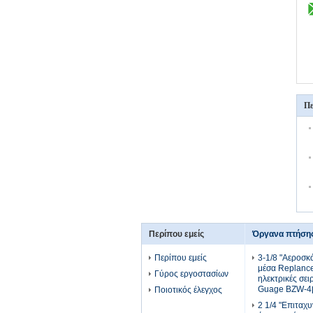
Πε
Περίπου εμείς
Όργανα πτήση
Περίπου εμείς
3-1/8 "Αεροσ
μέσα Replanc
Γύρος εργοστασίων
ηλεκτρικές σει
Guage BZW-4
Ποιοτικός έλεγχος
2 1/4 "Επιταχ