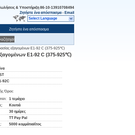
ωλήσεις & Υποστήριξη
86-10-13910708494
Ζητήστε ένα απόσπασμα
-
Email
Select Language
Ζητήστε ένα απόσπασμα
ναζήτηση
ρασίας εξαγομένων E1-92 C (375-925℃)
ξαγομένων E1-92 C (375-925℃)
ίνα
ST
1-92C
ς Όροι:
min:
1 τεμάχιο
ς:
Κουτιά
30 ημέρες
TT Pay Pal
:
5000 κομμάτια/έτος