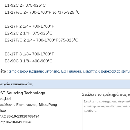
E1-92C 2» 375-925°C
E1-17F/C 2» 700-1700°F το /375-925 ℃
E2-17F 2 1/4» 700-1700°F
E2-92C 2 1/4» 375-925℃
E2-17F/C 2 1/4» 700-1700°F375-925℃
E3-17F 3 1/8» 700-1700°F
E3-90C 3 1/8» 400-900℃
,
,
κέτα:
temp αερίου εξάτμισης μετρητής
EGT guages
μετρητής θερμοκρασίας εξάτμ
οιχεία επικοινωνίας
ST Sourcing Technology
Στείλετε το ερώτημά σας 
o.,Ltd
πεύθυνος Επικοινωνίας:
Miss. Peng
hao
ηλ.::
86-10-13910708494
αξ:
86-10-84935040