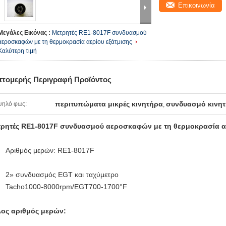
Επικοινωνία
Μεγάλες Εικόνας :
Μετρητές RE1-8017F συνδυασμού
αεροσκαφών με τη θερμοκρασία αερίου εξάτμισης
Καλύτερη τιμή
πτομερής Περιγραφή Προϊόντος
περιτυπώματα μικρές κινητήρα
συνδυασμό κινη
ψηλό φως:
,
ρητές RE1-8017F συνδυασμού αεροσκαφών με τη θερμοκρασία α
Αριθμός μερών: RE1-8017F
2» συνδυασμός EGT και ταχύμετρο
Tacho1000-8000rpm/EGT700-1700°F
ος αριθμός μερών: