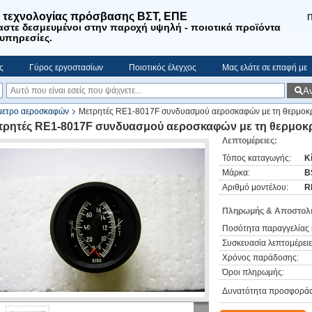
. τεχνολογίας πρόσβασης ΒΣΤ, ΕΠΕ
Π
αστε
δεσμευμένοι στην παροχή υψηλή - ποιοτικά προϊόντα
 υπηρεσίες
.
ς
Γύρος εργοστασίων
Ποιοτικός έλεγχος
Μας ελάτε σε επαφή με
Α
μετρο αεροσκαφών
Μετρητές RE1-8017F συνδυασμού αεροσκαφών με τη θερμοκρ
τρητές RE1-8017F συνδυασμού αεροσκαφών με τη θερμοκρ
Λεπτομέρειες:
Τόπος καταγωγής:
Κ
Μάρκα:
B
Αριθμό μοντέλου:
R
Πληρωμής & Αποστολή
Ποσότητα παραγγελίας 
Συσκευασία λεπτομέρειε
Χρόνος παράδοσης:
Όροι πληρωμής:
Δυνατότητα προσφοράς