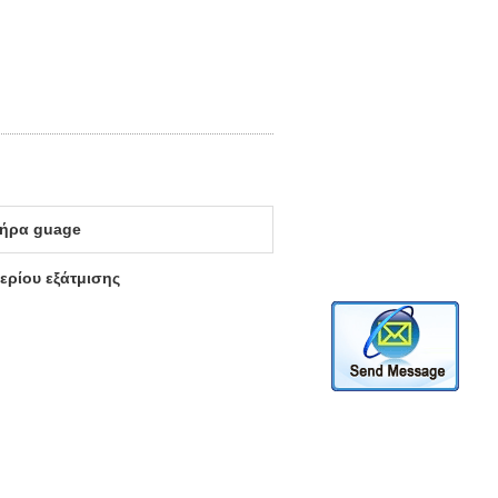
τήρα guage
ερίου εξάτμισης