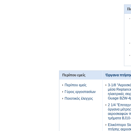
Πε
Περίπου εμείς
Όργανα πτήση
Περίπου εμείς
3-1/8 "Αεροσ
μέσα Replanc
Γύρος εργοστασίων
ηλεκτρικές σει
Guage BZW-4
Ποιοτικός έλεγχος
2 1/4 "Επιταχ
όργανα μέτρη
αεροσκαφών π
τμήματα BJ10
Ελικόπτερο Si
πτήσης αεροσ