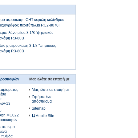
μό αεροσκάφη CHT κεφαλή κυλίνδρου
 ταχογράφος περιτύπωμα RC2-8070F
αεροπλάνο μέσα 3 1/8 "ψηφιακός
σκάφη R3-80B
ικής αεροσκάφη 3 1/8 "ψηφιακός
σκάφη R3-80B
αεροσκαφών
Μας ελάτε σε επαφή με
ταρίσματος
Μας ελάτε σε επαφή με
μέσο
Ζητήστε ένα
α
απόσπασμα
φών-13
Sitemap
ο
ρυφη MC022
Mobile Site
αεροσκαφών
ριτύπωμα
μένα
 πυξίδα