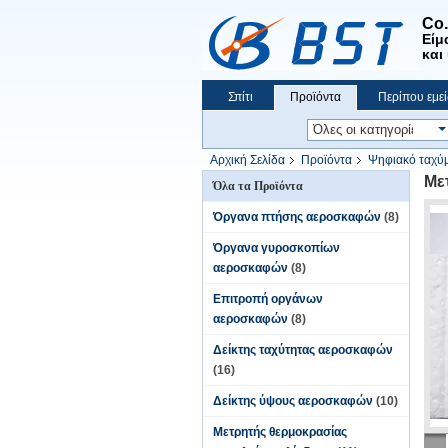
Co
Είμ
και
Σπίτι
Προϊόντα
Περίπου εμεί
Αρχική Σελίδα
Προϊόντα
Ψηφιακό ταχύ
Με
Όλα τα Προϊόντα
Όργανα πτήσης αεροσκαφών
(8)
Όργανα γυροσκοπίων
αεροσκαφών
(8)
Επιτροπή οργάνων
αεροσκαφών
(8)
Δείκτης ταχύτητας αεροσκαφών
(16)
Δείκτης ύψους αεροσκαφών
(10)
Μετρητής θερμοκρασίας