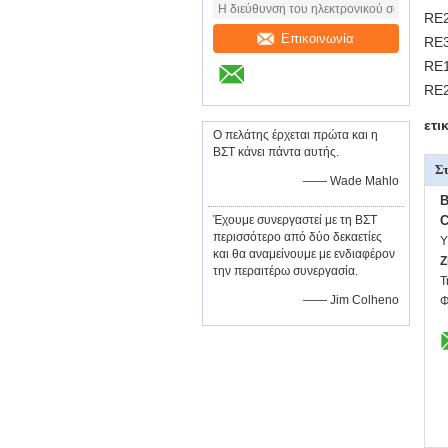
RE2
Επικοινωνία
RE3
RE1
RE2
ετι
Ο πελάτης έρχεται πρώτα και η
ΒΣΤ κάνει πάντα αυτής.
Στ
—— Wade Mahlo
B
Έχουμε συνεργαστεί με τη ΒΣΤ
C
περισσότερο από δύο δεκαετίες
Υ
και θα αναμείνουμε με ενδιαφέρον
Z
την περαιτέρω συνεργασία.
Τ
—— Jim Colheno
Φ