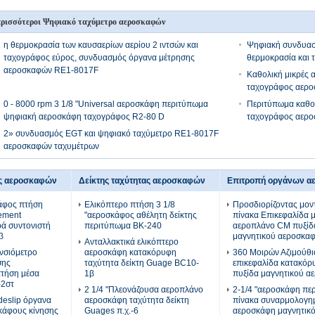
ρισσότεροι Ψηφιακό ταχύμετρο αεροσκαφών
η θερμοκρασία των καυσαερίων αερίου 2 ιντσών και
Ψηφιακή συνδυασ
ταχογράφος εύρος, συνδυασμός όργανα μέτρησης
θερμοκρασία και
αεροσκαφών RE1-8017F
Καθολική μικρές 
ταχογράφος αερο
0 - 8000 rpm 3 1/8 "Universal αεροσκάφη περιτύπωμα
Περιτύπωμα καθολ
ψηφιακή αεροσκάφη ταχογράφος R2-80 D
ταχογράφος αερο
2» συνδυασμός EGT και ψηφιακό ταχύμετρο RE1-8017F
αεροσκαφών ταχυμέτρων
ς αεροσκαφών
Δείκτης ταχύτητας αεροσκαφών
Επιτροπή οργάνων 
κάφος πτήση
Ελικόπτερο πτήση 3 1/8
Προσδιορίζοντας μον
ement
"αεροσκάφος αθέλητη δείκτης
πίνακα Επικεφαλίδα 
ρά συντονιστή
περιτύπωμα BK-240
αεροπλάνο CM πυξίδ
β
μαγνητικού αεροσκα
Ανταλλακτικά ελικόπτερο
υνσιόμετρο
αεροσκάφη κατακόρυφη
360 Μοιρών Αζιμούθι
σης
ταχύτητα δείκτη Guage BC10-
επικεφαλίδα κατακό
τήση μέσα
1β
πυξίδα μαγνητικού 
-2στ
2 1/4 "Πλεονάζουσα αεροπλάνο
2-1/4 "αεροσκάφη πε
deslip όργανα
αεροσκάφη ταχύτητα δείκτη
πίνακα συναρμολογη
κάφους κίνησης
Guages π.χ.-6
αεροσκάφη μαγνητικό