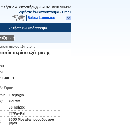
ωλήσεις & Υποστήριξη
86-10-13910708494
Ζητήστε ένα απόσπασμα
-
Email
Select Language
Ζητήστε ένα απόσπασμα
ναζήτηση
ασία αερίου εξάτμισης
ασία αερίου εξάτμισης
ίνα
ST
E1-8017F
ς Όροι:
min:
1 τεμάχιο
ς:
Κουτιά
30 ημέρες
TT/PayPal
5000 Μονάδα / μονάδες ανά
:
μήνα