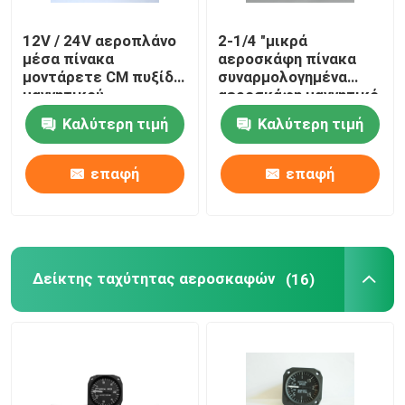
12V / 24V αεροπλάνο
2-1/4 "μικρά
μέσα πίνακα
αεροσκάφη πίνακα
μοντάρετε CM πυξίδα
συναρμολογημένα
μαγνητικού
αεροσκάφη μαγνητικό
αεροσκαφών-13
πυξίδα CM-24
Καλύτερη τιμή
Καλύτερη τιμή
επαφή
επαφή
Δείκτης ταχύτητας αεροσκαφών
(16)