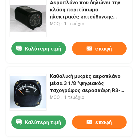
Αεροπλάνο που δηλώνει την
κλάση περιτύπωμα
ηλεκτρικές κατεύθυνσης
αεροσκάφη γυροσκοπικές
MOQ：1 τεμάχιο
μέσων GD023
Καλύτερη τιμή
επαφή
Καθολική μικρές αεροπλάνο
μέσα 3 1/8 "ψηφιακός
ταχογράφος αεροσκάφη R3-
80B
MOQ：1 τεμάχιο
Καλύτερη τιμή
επαφή