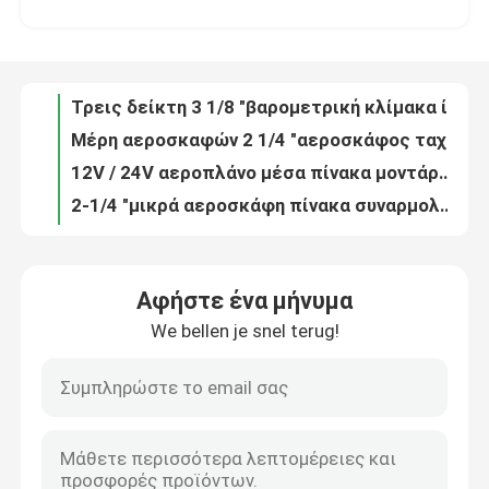
Μέρη αεροσκαφών 2 1/4 "αεροσκάφος ταχύτητα δείκτη περιτυπώματα BK-37
12V / 24V αεροπλάνο μέσα πίνακα μοντάρετε CM πυξίδα μαγνητικού αεροσκαφών-13
Γύρος εργοστασίων
2-1/4 "μικρά αεροσκάφη πίνακα συναρμολογημένα αεροσκάφη μαγνητικό πυξίδα CM-24
Αεροπλάνο μέσο 360 μοίρες Αζιμούθιο MC022 πυξίδα μαγνητικού αεροσκαφών
Ποιοτικός έλεγχος
Τραπεζικές συναλλαγές και Pitching περιτύπωμα Ectrical ορίζοντα αεροσκάφη γυροσκοπικές μέσων GH025
Στάση αναφέροντας περιτύπωμα βαθμό ορίζοντα αέρα αεροσκάφη γυροσκοπικές μέσων GH030
Μας ελάτε σε επαφή με
Περιτύπωμα αεροπλάνο επικεφαλίδα αναφέροντας αεροσκάφη γυροσκοπικές μέσων GD031
Ηλεκτρικές αεροσκάφη κλάσης Guage κατεύθυνσης αεροσκάφη γυροσκοπικές μέσων GD023
Ζητήστε ένα απόσπασμα
3 1/8 "500 g πλεονάζουσα τα όργανα πτήσης αεροσκάφους δείκτη πίεσης της πολλαπλής BYJ-5
Αφήστε ένα μήνυμα
Ηλεκτρικές αεροσκάφη πτήση μέσα τμήματα Γυροσκόπιο συντονιστής σειρά Guages BZW-4β
We bellen je snel terug!
Όργανα πτήσης αεροσκαφών
Αεροπλάνο Temp 2 1/4 ", 2", 3 1/8 "κεφαλή κυλίνδρου θερμοκρασίας εξαγομένων C2-37 C (CHT)
2 ιντσών αεροπλάνο Temp κεφαλή κυλίνδρου θερμοκρασίας εξαγομένων / CHT Guages C1-37 C
2 1/4 "Αεροσκάφος διπλή CHT κεφαλή κυλίνδρου θερμοκρασίας εξαγομένων C2-37 C (50-375 ℃)
Όργανα γυροσκοπίων αεροσκαφών
Διπλή αεροπλάνο Temp κεφαλή κυλίνδρου θερμοκρασίας εξαγομένων DC1-70F (2 ίντσες)
2 ", 2 1/4", 3 1/8 "Temp Aircraf μέσο εύρος των καυσαερίων αερίου θερμοκρασία (EGT) DE2-92 C
Επιτροπή οργάνων αεροσκαφών