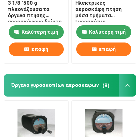
3 1/8 "500 g
Ηλεκτρικές
πλεονάζουσα τα
αεροσκάφη πτήση
Ψηφιακό ταχύμετρο αεροσκαφών
όργανα πτήσης
μέσα τμήματα
αεροσκάφους δείκτη
Γυροσκόπιο
πίεσης της
συντονιστής σειρά
Καλύτερη τιμή
Καλύτερη τιμή
πολλαπλής BYJ-5
Guages BZW-4β
Αισθητήρας θερμοκρασίας αεροσκαφών
επαφή
επαφή
Όργανα γυροσκοπίων αεροσκαφών
(8)