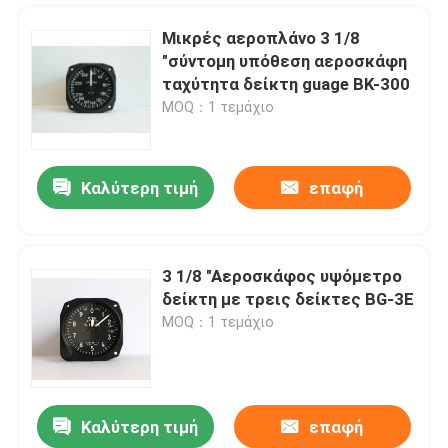
Μικρές αεροπλάνο 3 1/8
"σύντομη υπόθεση αεροσκάφη
ταχύτητα δείκτη guage BK-300
MOQ：1 τεμάχιο
Καλύτερη τιμή
επαφή
3 1/8 "Αεροσκάφος υψόμετρο
δείκτη με τρεις δείκτες BG-3E
Σπίτι
MOQ：1 τεμάχιο
Προϊόντα
Καλύτερη τιμή
επαφή
Τρεις δείκτη 3 1/8 "βαρομετρική κλίμακα ίντσες αεροσκάφη υψόμετρο δείκτης BG-3A
Περίπου εμείς