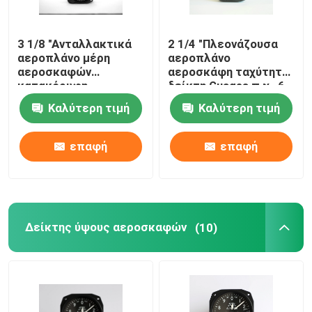
3 1/8 "Ανταλλακτικά
2 1/4 "Πλεονάζουσα
αεροπλάνο μέρη
αεροπλάνο
αεροσκαφών
αεροσκάφη ταχύτητα
κατακόρυφη
δείκτη Guages π.χ.-6
ταχύτητα δείκτη
Καλύτερη τιμή
Καλύτερη τιμή
περιτύπωμα BC-2α
επαφή
επαφή
Δείκτης ύψους αεροσκαφών
(10)