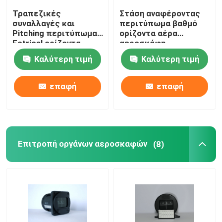
Τραπεζικές
Στάση αναφέροντας
συναλλαγές και
περιτύπωμα βαθμό
Pitching περιτύπωμα
ορίζοντα αέρα
Ectrical ορίζοντα
αεροσκάφη
αεροσκάφη
γυροσκοπικές μέσων
Καλύτερη τιμή
Καλύτερη τιμή
γυροσκοπικές μέσων
GH030
GH025
επαφή
επαφή
Επιτροπή οργάνων αεροσκαφών
(8)