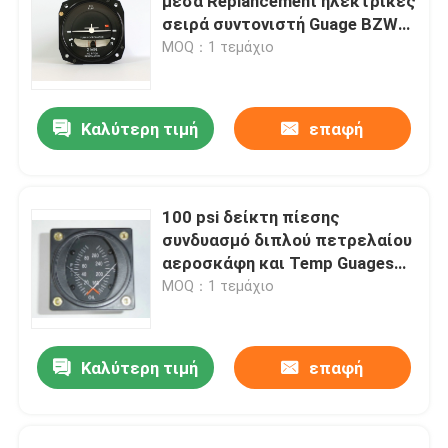
μέσα Replancement ηλεκτρικές
σειρά συντονιστή Guage BZW-
4β
MOQ：1 τεμάχιο
Καλύτερη τιμή
επαφή
100 psi δείκτη πίεσης
συνδυασμό διπλού πετρελαίου
αεροσκάφη και Temp Guages
PT2-10P30F
MOQ：1 τεμάχιο
Καλύτερη τιμή
επαφή