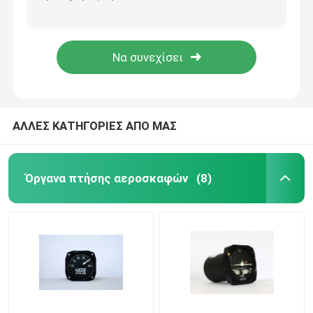
μικρές Aircraf μέσα 2 1/4 "EGT temp θερμοκρασίας εξαγομένων καυσαερίων αερίου E2-92 C
Διπλή EGT 2 ", 2 1/4", 3 1/8 "αεροσκάφη μέσα καυσαερίων θερμοκρασία αερίου περιτύπωμα DE1-90 C
Δείκτης ταχύτητας αεροσκαφών
2 ιντσών αεροσκάφη Temp μέσο EGT καυσαερίων θερμοκρασίας εξαγομένων DE1-16στ
2 "τετράγωνο νερό ψύξης του κινητήρα αεροσκάφη θερμοκρασίας εξαγομένων / temp Guages W1-26F/C
Δείκτης ύψους αεροσκαφών
Μετρητής θερμοκρασίας κεφαλιών κυλίνδρων
ΑΛΛΕΣ ΚΑΤΗΓΟΡΙΕΣ ΑΠΟ ΜΑΣ
Μετρητής θερμοκρασίας αερίου εξάτμισης
Όργανα πτήσης αεροσκαφών
(8)
Μετρητής θερμοκρασίας αεροσκαφών
Ισόπεδοι μετρητές δεξαμενών καυσίμων
Μετρητής πίεσης αεροσκαφών