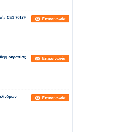
τής CE1-7017F
Επικοινωνία
 θερμοκρασίας
Επικοινωνία
κυλίνδρων
Επικοινωνία