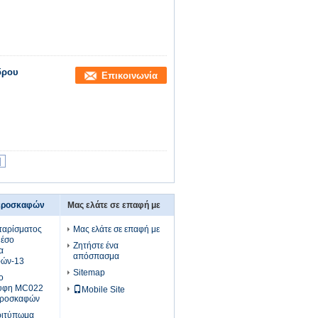
νδρου
Επικοινωνία
|
αεροσκαφών
Μας ελάτε σε επαφή με
ταρίσματος
Μας ελάτε σε επαφή με
μέσο
Ζητήστε ένα
α
απόσπασμα
φών-13
Sitemap
ο
ρυφη MC022
Mobile Site
αεροσκαφών
ριτύπωμα