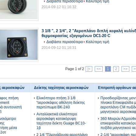
Διαβάστε περισσότερα
Καλύτερη τιμή
2014-09-12 01:16:32
3 1/8 ", 2 1/4", 2 "Αεροπλάνο διπλή κεφαλή κυλί
θερμοκρασίας εξαγομένων DC1-20 C
Διαβάστε περισσότερα
Καλύτερη τιμή
2014-09-12 01:16:31
Page 1 of 2
|<
<<
1
2
>>
>
ς αεροσκαφών
Δείκτης ταχύτητας αεροσκαφών
Επιτροπή οργάνων 
κάφος πτήση
Ελικόπτερο πτήση 3 1/8
Προσδιορίζοντας μον
ement
"αεροσκάφος αθέλητη δείκτης
πίνακα Επικεφαλίδα 
ρά συντονιστή
περιτύπωμα BK-240
αεροπλάνο CM πυξίδ
β
μαγνητικού αεροσκα
Ανταλλακτικά ελικόπτερο
υνσιόμετρο
αεροσκάφη κατακόρυφη
360 Μοιρών Αζιμούθι
σης
ταχύτητα δείκτη Guage BC10-
επικεφαλίδα κατακό
τήση μέσα
1β
πυξίδα μαγνητικού 
-2στ
2 1/4 "Πλεονάζουσα αεροπλάνο
2-1/4 "αεροσκάφη πε