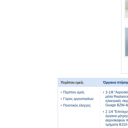
Περίπου εμείς
Όργανα πτήση
Περίπου εμείς
3-1/8 "Αεροσ
μέσα Replanc
Γύρος εργοστασίων
ηλεκτρικές σει
Guage BZW-4
Ποιοτικός έλεγχος
2 1/4 "Επιταχ
όργανα μέτρη
αεροσκαφών π
τμήματα BJ10